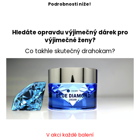
Podrobnosti níže!
Hledáte opravdu výjimečný dárek pro
výjimečné ženy?
Co takhle skutečný drahokam?
V akci každé balení