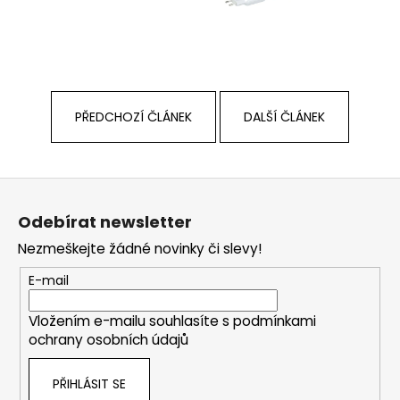
PŘEDCHOZÍ ČLÁNEK
DALŠÍ ČLÁNEK
Z
á
Odebírat newsletter
p
Nezmeškejte žádné novinky či slevy!
a
t
E-mail
í
Vložením e-mailu souhlasíte s
podmínkami
ochrany osobních údajů
PŘIHLÁSIT SE