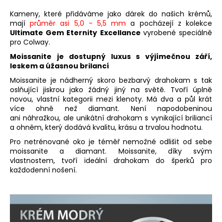
Kameny, které přidáváme jako dárek do našich krémů,
mají
průměr asi 5,0 - 5,5 mm
a pocházejí z kolekce
Ultimate Gem Eternity Excellance
vyrobené speciálně
pro Col
way.
Moissanite je dostupný luxus s výjímečnou září,
leskem a úžasnou brilancí
Moissanite je nádherný skoro bezbarvý drahokam s tak
oslňující jiskrou jako žádný jiný na světě. Tvoří úplně
novou, vlastní kategorii mezi klenoty. Má dva a půl krát
více ohně než diamant. Není napodobeninou
ani náhražkou, ale unikátní drahokam s vynikající briliancí
a ohněm, který dodává kvalitu, krásu a trvalou hodnotu.
Pro netrénované oko je téměř nemožné odlišit od sebe
moissanite a diamant. Moissanite, díky svým
vlastnostem, tvoří ideální drahokam do šperků pro
každodenní nošení.