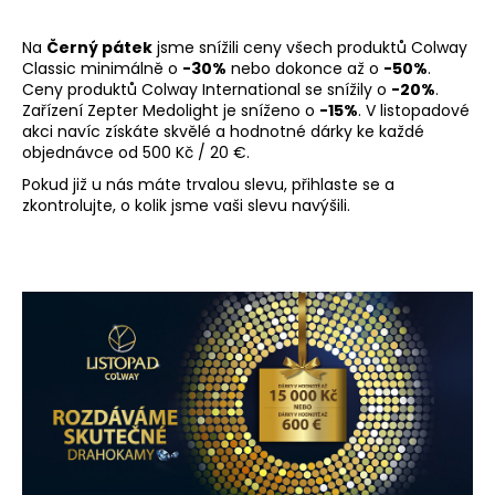
a
Na
Černý pátek
jsme snížili ceny všech produktů Colway
j
Classic minimálně o
-30%
nebo dokonce až o
-50%
.
í
Ceny produktů Colway International se snížily o
-20%
.
t
Zařízení Zepter Medolight je sníženo o
-15%
. V listopadové
akci navíc získáte skvělé a hodnotné dárky ke každé
?
objednávce od 500 Kč / 20 €.
Pokud již u nás máte trvalou slevu, přihlaste se a
zkontrolujte, o kolik jsme vaši slevu navýšili.
HLEDAT
D
o
p
o
r
u