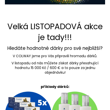
č
u
j
e
m
Velká LISTOPADOVÁ akce
e
je tady!!!
ATELOSERUM
-
Hledáte hodnotné dárky pro své nejbližší?
LUXUSNÍ
KOKTEJL
V COLWAY jsme pro Vás připravili hromadu dárků.
MLÁDÍ
V listopadu od nás můžete získat dárky přesahující
1
hodnotu 15 000 Kč / 600 € a to pouze za jednu
490
objednávku!
Kč
příklady dárků: