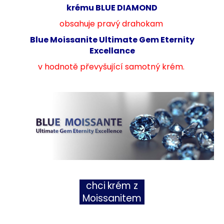
krému BLUE DIAMOND
obsahuje
pravý drahokam
Blue Moissanite Ultimate Gem Eternity
Excellance
v hodnotě převyšující samotný krém.
chci
krém z
Moissanitem