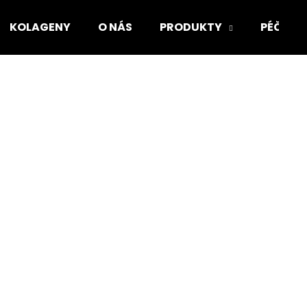
KOLAGENY
O NÁS
PRODUKTY
PÉČE O
Co potřebujete najít?
HLEDAT
Doporučujeme