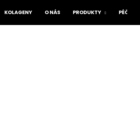
KOLAGENY
O NÁS
PRODUKTY
PÉČE O
Co potřebujete najít?
HLEDAT
Doporučujeme