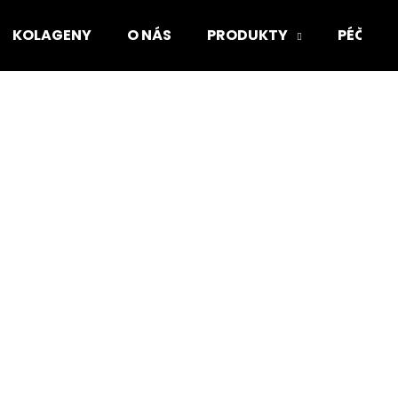
KOLAGENY
O NÁS
PRODUKTY
PÉČE O
Co potřebujete najít?
HLEDAT
Doporučujeme