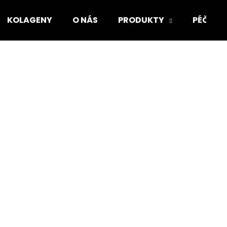
KOLAGENY
O NÁS
PRODUKTY
PÉČE O
Co potřebujete najít?
HLEDAT
Doporučujeme