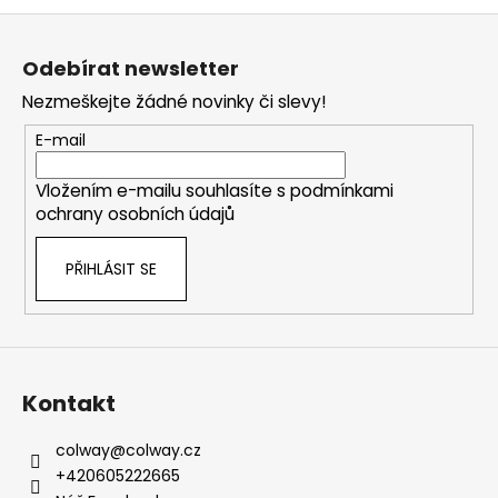
č
Z
u
j
á
Odebírat newsletter
e
p
m
Nezmeškejte žádné novinky či slevy!
a
e
t
E-mail
í
ŽIVÝ
Vložením e-mailu souhlasíte s
podmínkami
PŘÍRODNÍ
ochrany osobních údajů
KOLAGEN
PLATINUM
-
PŘIHLÁSIT SE
OBLIČEJ
1
590
Kč
Původně:
1
Kontakt
690
Kč
colway
@
colway.cz
+420605222665