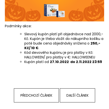
a
j
í
t
Podmínky akce:
?
Slevový kupón platí při objednávce nad 2000,-
Kč. Kupón je třeba vložit do nákupního košíku a
poté bude cena objednávky snížena o
250,-
Kč/ 10 €
.
Kód slevového kupónu je pro platby v Kč:
HLEDAT
HALLOWEEN/ pro platby v €: HALLOWEENEU
Kupón platí od
27.10.2022 do 2.11.2022 23:59
D
o
p
o
PŘEDCHOZÍ ČLÁNEK
DALŠÍ ČLÁNEK
r
u