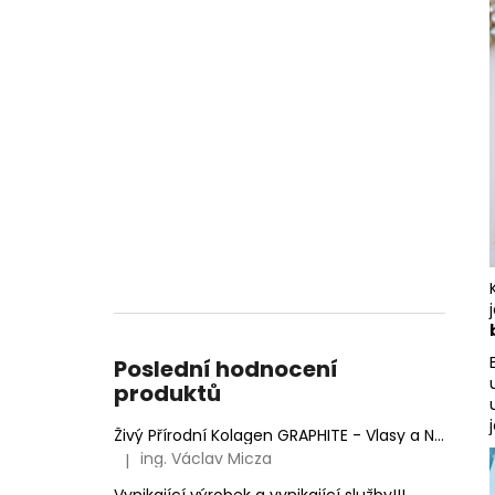
Poslední hodnocení
produktů
Živý Přírodní Kolagen GRAPHITE - Vlasy a Nehty
ing. Václav Micza
|
Hodnocení produktu je 5 z 5 hvězdiček.