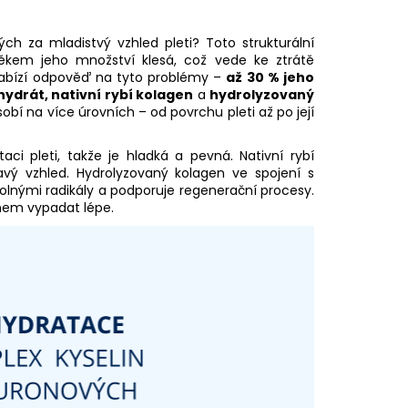
ch za mladistvý vzhled pleti? Toto strukturální
 věkem jeho množství klesá, což vede ke ztrátě
 nabízí odpověď na tyto problémy –
až 30 % jeho
ydrát, nativní rybí kolagen
a
hydrolyzovaný
 na více úrovních – od povrchu pleti až po její
ci pleti, takže je hladká a pevná. Nativní rybí
ravý vzhled. Hydrolyzovaný kolagen ve spojení s
olnými radikály a podporuje regenerační procesy.
dnem vypadat lépe.