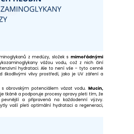
aminoglykanů z medúzy, složek s
mimořádnými
ykozaminoglykany vážou vodu, což z nich činí
ntenzivní hydrataci. Ale to není vše – tyto cenné
 škodlivými vlivy prostředí, jako je UV záření a
a s obrovským potenciálem vázat vodu.
Mucin,
e tkáně a podporuje procesy opravy pleti tím, že
 pevnější a připravená na každodenní výzvy.
ly vaší pleti optimální hydrataci a regeneraci,