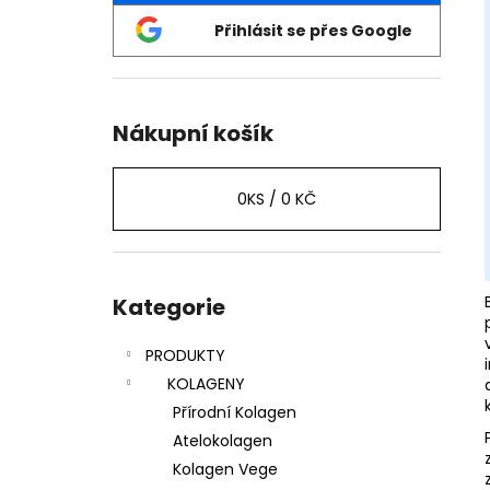
ŽIVÝ PŘÍRODNÍ KOLAGEN PLATINUM -
l
OBLIČEJ
Přihlásit se přes Google
1 590 Kč
Původně:
1 690 Kč
Nákupní košík
0
KS /
0 KČ
Přeskočit
kategorie
Kategorie
PRODUKTY
KOLAGENY
Přírodní Kolagen
Atelokolagen
Kolagen Vege