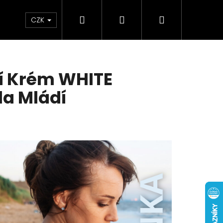
Hledat
Přihlášení
Nákupní
AKCE
NOVINKY
TRÁPÍ VÁS?
DOM
CZK
košík
í Krém WHITE
la Mládí
Následující