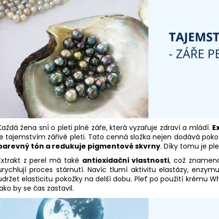
Každá žena sní o pleti plné záře, která vyzařuje zdraví a mládí.
E
je tajemstvím zářivé pleti. Tato cenná složka nejen dodává pokožc
barevný tón a redukuje pigmentové skvrny
. Díky tomu je pl
Extrakt z perel má také
antioxidační vlastnosti
, což znamená
urychlují proces stárnutí. Navíc tlumí aktivitu elastázy, enz
udržet elasticitu pokožky na delší dobu. Pleť po použití krému 
jako by se čas zastavil.