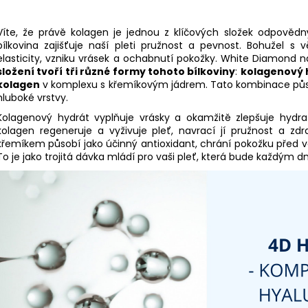
Víte, že právě kolagen je jednou z klíčových složek odpovědný
bílkovina zajišťuje naší pleti pružnost a pevnost. Bohužel s
elasticity, vzniku vrásek a ochabnutí pokožky. White Diamond
složení tvoří tři různé formy tohoto bílkoviny
:
kolagenový h
kolagen
v komplexu s křemíkovým jádrem. Tato kombinace působí
hluboké vrstvy.
Kolagenový hydrát vyplňuje vrásky a okamžitě zlepšuje hydrata
kolagen regeneruje a vyživuje pleť, navrací jí pružnost a zd
křemíkem působí jako účinný antioxidant, chrání pokožku před v
To je jako trojitá dávka mládí pro vaši pleť, která bude každým 