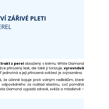
xtrakt z perel
obsažený v krému White Diamond
e přirozený lesk, ale také ji tonizuje,
vyrovnává
eť jednotná a její přirozená svěžest je zvýrazněna.
, že účinně bojuje proti volným radikálům, které
ymu odpovědného za rozklad elastinu, což pomáhá
White Diamond vypadá zdravě, svěže a mladistvě –