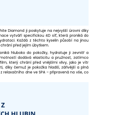
hite Diamond ji poskytuje na nejvyšší úrovni díky
ace vytváří specifickou 4D síť, která proniká do
hydrataci. Každá z těchto kyselin působí na jinou
a chrání před jejím úbytkem.
niká hluboko do pokožky, hydratuje ji zevnitř a
hmotností dodává elasticitu a pružnost, zatímco
m, který chrání před vnějšími vlivy, jako je vítr
, díky čemuž je pokožka hladší, zářivější a plná
a z relaxačního dne ve SPA – připravená na vše, co