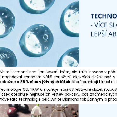
White Diamond není jen luxusní krém, ale také inovace v péči 
suspendovat mnohem větší množství aktivních složek než v 
pokožce o 25 % více výživných látek
, které pronikají hluboko 
Technologie GEL TRAP umožňuje lepší vstřebávání složek rozpustn
složek dosahuje nejhlubších vrstev pokožky, což znamená rychl
Právě tato technologie dělá White Diamond tak účinným, a přit