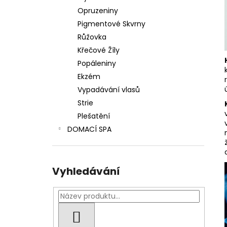
Opruzeniny
Pigmentové Skvrny
Růžovka
Křečové Žíly
Popáleniny
Ekzém
Vypadávání vlasů
Strie
Plešatění
DOMACÍ SPA
Vyhledávání
HLEDAT