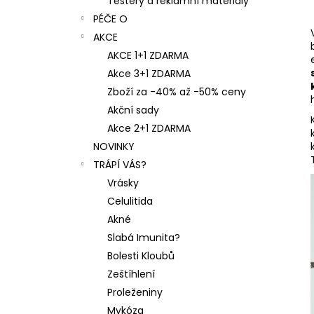
Testery a reklamní materiály
PÉČE O
AKCE
AKCE 1+1 ZDARMA
Akce 3+1 ZDARMA
Zboží za -40% až -50% ceny
Akční sady
Akce 2+1 ZDARMA
NOVINKY
TRÁPÍ VÁS?
Vrásky
Celulitida
Akné
Slabá Imunita?
Bolesti Kloubů
Zeštíhlení
Proleženiny
Mykóza