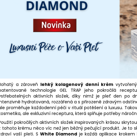
ŽIVÝ NATIVNÍ KOLAGEN PURE
ZLATÝ ATELOKO
1 590 Kč
2 090 Kč
Původně:
2 190
Bohatý a zároveň
lehký kolagenový denní krém
vytvořený 
patentované technologie GEL TRAP jeho pokročilá receptu
vstřebatelných aktivních složek, díky nimž je pleť den po dni
intenzivně hydratovaná, rozzářená a s přirozeně zdravým odstí
ale proměňuje každodenní péči v rituál potěšení a luxusu. Tak
kosmetika, ale exkluzivní receptura, která splňuje potřeby náročné,
Použití pokročilých aktivních složek inspirovaných krásou skryto
z tohoto krému něco víc než jen běžný pečující produkt. Je to s
zdraví vaší pleti. S
White Diamond
je každá aplikace krokem k 