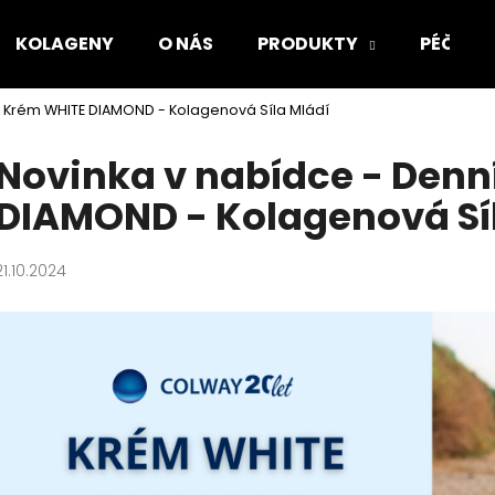
KOLAGENY
O NÁS
PRODUKTY
PÉČE O
í Krém WHITE DIAMOND - Kolagenová Síla Mládí
Co potřebujete najít?
Novinka v nabídce - Denn
DIAMOND - Kolagenová Sí
HLEDAT
21.10.2024
Doporučujeme