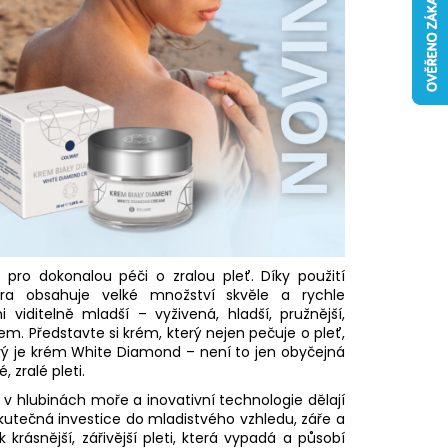
LAGEN
 Kč
pro dokonalou péči o zralou pleť. Díky použití
ra obsahuje velké množství skvěle a rychle
 viditelně mladší – vyživená, hladší, pružnější,
nem.
Představte si krém, který nejen pečuje o pleť,
ový je krém White Diamond – není to jen obyčejná
 zralé pleti.
u v hlubinách moře a inovativní technologie dělají
kutečná investice do mladistvého vzhledu, záře a
krásnější, zářivější pleti, která vypadá a působí