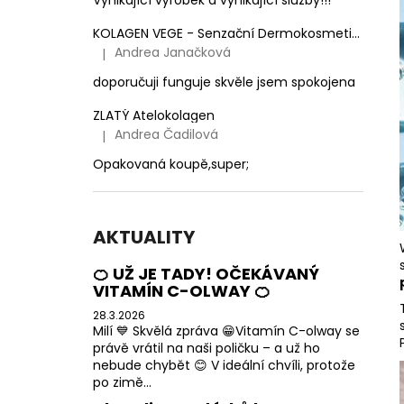
Vynikající výrobek a vynikající služby!!!
KOLAGEN VEGE - Senzační Dermokosmetika nejen pro Vegany
Andrea Janačková
|
Hodnocení produktu je 5 z 5 hvězdiček.
doporučuji funguje skvěle jsem spokojena
ZLATÝ Atelokolagen
Andrea Čadilová
|
Hodnocení produktu je 5 z 5 hvězdiček.
Opakovaná koupě,super;
AKTUALITY
🍊 UŽ JE TADY! OČEKÁVANÝ
VITAMÍN C-OLWAY 🍊
28.3.2026
Milí 💙 Skvělá zpráva 😁Vitamín C-olway se
právě vrátil na naši poličku – a už ho
nebude chybět 😊 V ideální chvíli, protože
po zimě...