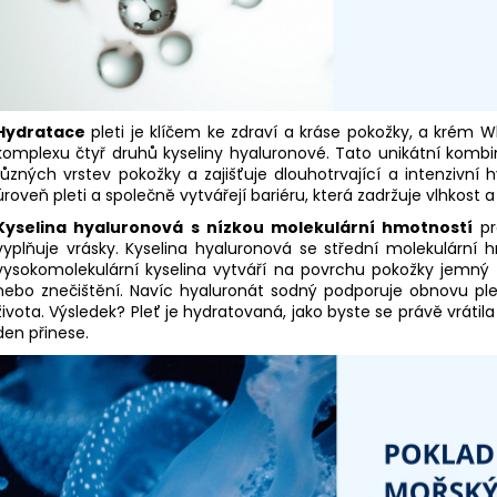
Hydratace
pleti je klíčem ke zdraví a kráse pokožky, a krém W
komplexu čtyř druhů kyseliny hyaluronové. Tato unikátní kombin
různých vrstev pokožky a zajišťuje dlouhotrvající a intenzivní 
úroveň pleti a společně vytvářejí bariéru, která zadržuje vlhkost 
Kyselina hyaluronová
s nízkou molekulární hmotností
pro
vyplňuje vrásky. Kyselina hyaluronová se střední molekulární 
vysokomolekulární kyselina vytváří na povrchu pokožky jemný fil
nebo znečištění. Navíc hyaluronát sodný podporuje obnovu pleti
života. Výsledek? Pleť je hydratovaná, jako byste se právě vrátil
den přinese.