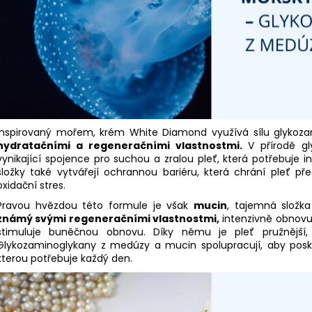
Inspirovaný mořem, krém White Diamond využívá sílu glykoz
hydratačními a regeneračními vlastnostmi.
V přírodě gl
vynikající spojence pro suchou a zralou pleť, která potřebuje i
složky také vytvářejí ochrannou bariéru, která chrání pleť před
oxidační stres.
Pravou hvězdou této formule je však
mucin
, tajemná složk
známý svými regeneračními vlastnostmi,
intenzivně obnovuj
stimuluje buněčnou obnovu. Díky němu je pleť pružnější,
Glykozaminoglykany z medúzy a mucin spolupracují, aby poskyt
kterou potřebuje každý den.