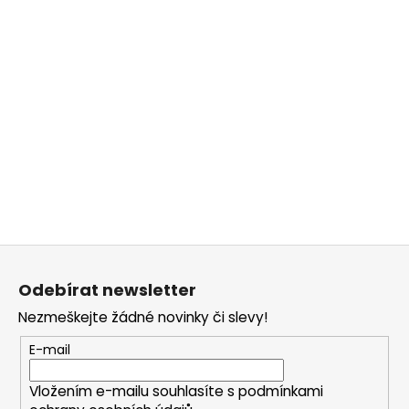
Z
á
Odebírat newsletter
p
Nezmeškejte žádné novinky či slevy!
a
t
E-mail
í
Vložením e-mailu souhlasíte s
podmínkami