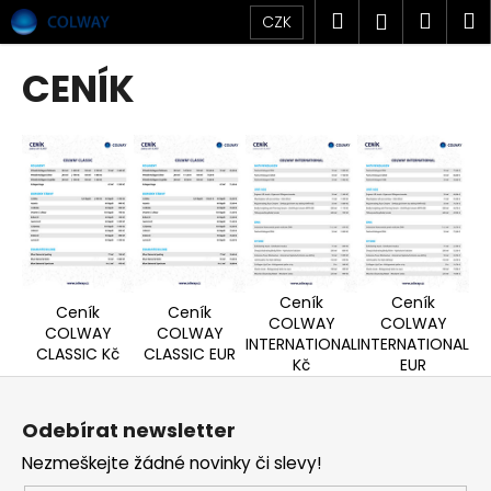
K
Přejít
Hledat
Náku
M
Přihlášen
CZK
na
o
obsah
Zpět
Zpět
košík
š
CENÍK
í
C
k
o
p
o
t
ř
e
Ceník
Ceník
Ceník
Ceník
b
COLWAY
COLWAY
COLWAY
COLWAY
u
INTERNATIONAL
INTERNATIONAL
CLASSIC Kč
CLASSIC EUR
Kč
EUR
j
Z
e
á
t
Odebírat newsletter
p
e
Nezmeškejte žádné novinky či slevy!
a
n