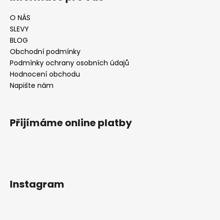
č
u
O NÁS
j
SLEVY
e
BLOG
m
Obchodní podmínky
e
Podmínky ochrany osobních údajů
Hodnocení obchodu
ZLATÝ
Napište nám
ATELOKOLAGEN
2
090
Přijímáme online platby
Kč
Původně:
2
190
Kč
Instagram