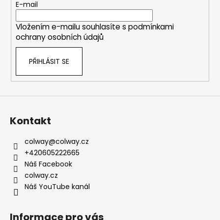
t
E-mail
a
í
j
Vložením e-mailu souhlasíte s
podmínkami
í
ochrany osobních údajů
t
?
PŘIHLÁSIT SE
HLEDAT
Kontakt
colway
@
colway.cz
+420605222665
D
Náš Facebook
o
colway.cz
p
Náš YouTube kanál
o
r
u
Informace pro vás