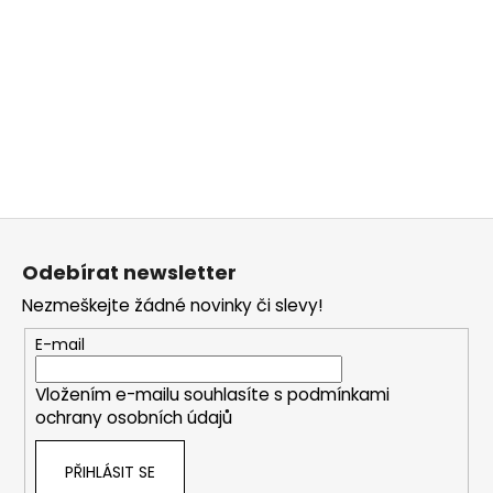
Z
á
Odebírat newsletter
p
Nezmeškejte žádné novinky či slevy!
a
t
E-mail
í
Vložením e-mailu souhlasíte s
podmínkami
ochrany osobních údajů
PŘIHLÁSIT SE