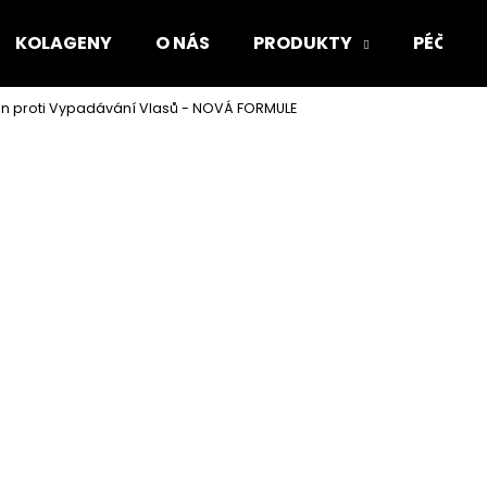
KOLAGENY
O NÁS
PRODUKTY
PÉČE O
on proti Vypadávání Vlasů - NOVÁ FORMULE
Co potřebujete najít?
HLEDAT
Doporučujeme