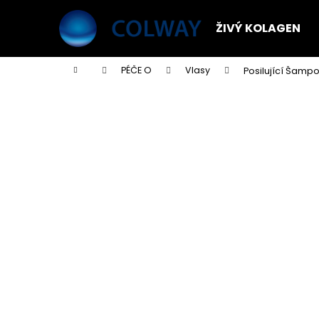
K
Přejít
na
o
ŽIVÝ KOLAGEN
obsah
Zpět
Zpět
š
do
do
í
Domů
PÉČE O
Vlasy
Posilující Šamp
k
obchodu
obchodu