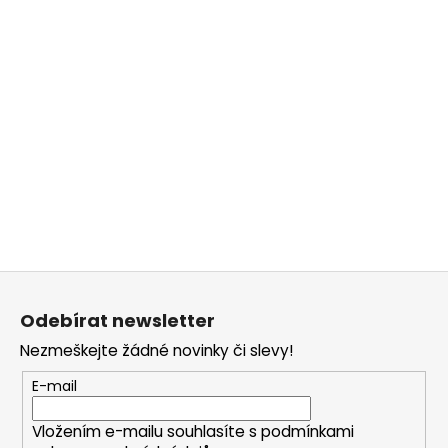
Z
á
Odebírat newsletter
p
Nezmeškejte žádné novinky či slevy!
a
t
E-mail
í
Vložením e-mailu souhlasíte s
podmínkami