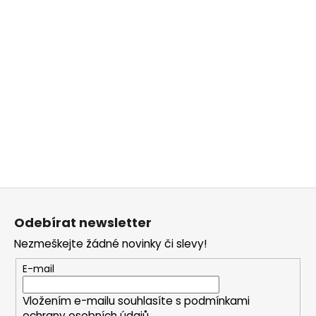
Z
á
Odebírat newsletter
p
Nezmeškejte žádné novinky či slevy!
a
t
E-mail
í
Vložením e-mailu souhlasíte s
podmínkami
ochrany osobních údajů