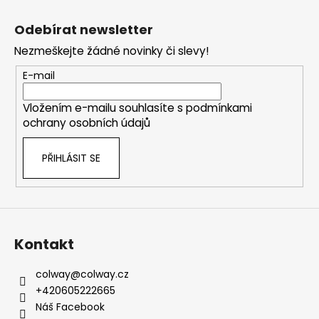
Z
á
Odebírat newsletter
p
Nezmeškejte žádné novinky či slevy!
a
t
E-mail
í
Vložením e-mailu souhlasíte s
podmínkami
ochrany osobních údajů
PŘIHLÁSIT SE
Kontakt
colway
@
colway.cz
+420605222665
Náš Facebook