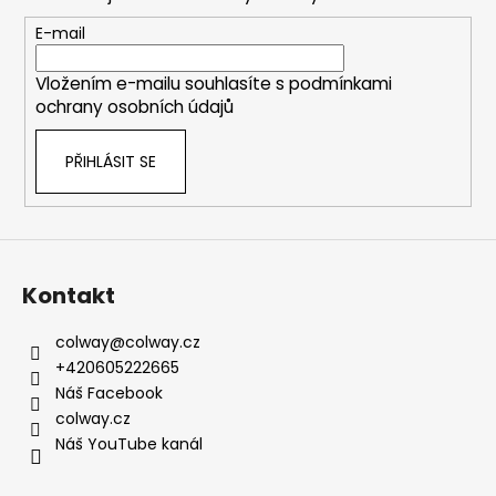
a
t
E-mail
í
Vložením e-mailu souhlasíte s
podmínkami
ochrany osobních údajů
PŘIHLÁSIT SE
Kontakt
colway
@
colway.cz
+420605222665
Náš Facebook
colway.cz
Náš YouTube kanál