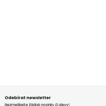
Z
á
Odebírat newsletter
p
Nezmeškejte žádné novinky či slevy!