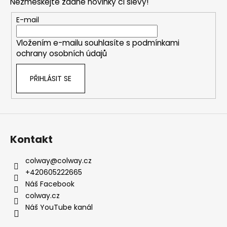
Nezmeškejte žádné novinky či slevy!
a
t
E-mail
í
Vložením e-mailu souhlasíte s
podmínkami
ochrany osobních údajů
PŘIHLÁSIT SE
Kontakt
colway
@
colway.cz
+420605222665
Náš Facebook
colway.cz
Náš YouTube kanál