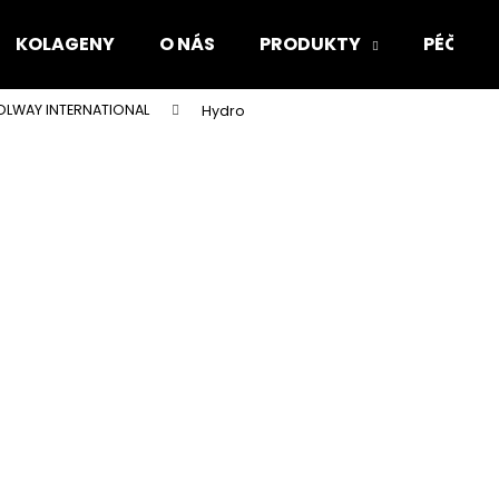
KOLAGENY
O NÁS
PRODUKTY
PÉČE O
LWAY INTERNATIONAL
Hydro
Co potřebujete najít?
HLEDAT
Doporučujeme